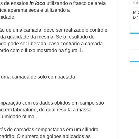
és de ensaios
in loco
utilizando o frasco de areia
4
ca aparente seca e utilizando a
Mic
midade.
MR
ão de uma camada, deve ser realizado o controle
da qualidade da mesma. Se o resultado do
mada pode ser liberada, caso contrário a camada
rdo com o fluxo mostrado na figura 1.
de uma camada de solo compactada
comparação com os dados obtidos em campo são
o em laboratório, do qual resulta a massa
a umidade ótima.
avés de camadas compactadas em um cilindro
padrão. O número de golpes aplicados as