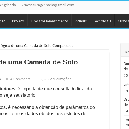
uengeharia
venescauengenharia@gmail.com
ção
Projeto
Tipos de Revestimento
Vicinais
Tecnologia
Custos
ológico de uma Camada de Solo Compactada
Re
 de uma Camada de Solo
Dim
do
5
o
4 Comments
5,623 Visualizações
Ent
iores, é importante que o resultado final da
4
seja satisfatório.
Dre
de 
iços, é necessário a obtenção de parâmetros do
4
mos com os dados obtidos nos estudos de
Co
Co