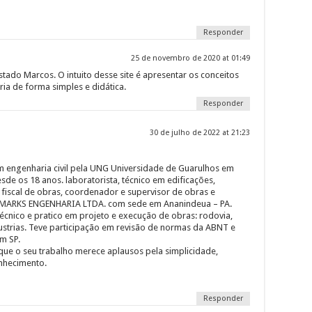
Responder
25 de novembro de 2020 at 01:49
ostado Marcos. O intuito desse site é apresentar os conceitos
ia de forma simples e didática.
Responder
30 de julho de 2022 at 21:23
 engenharia civil pela UNG Universidade de Guarulhos em
sde os 18 anos. laboratorista, técnico em edificações,
fiscal de obras, coordenador e supervisor de obras e
EMARKS ENGENHARIA LTDA. com sede em Ananindeua – PA.
cnico e pratico em projeto e execução de obras: rodovia,
dustrias. Teve participação em revisão de normas da ABNT e
m SP.
 que o seu trabalho merece aplausos pela simplicidade,
nhecimento.
Responder