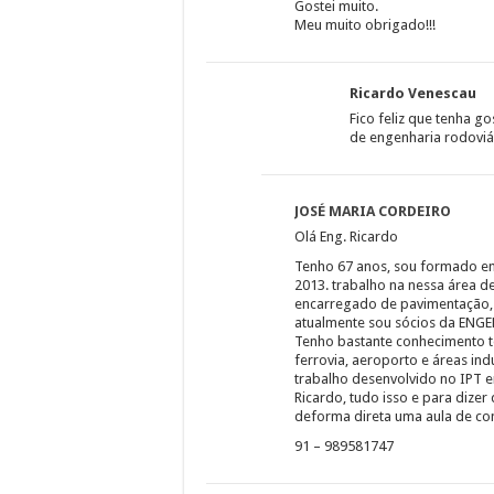
Gostei muito.
Meu muito obrigado!!!
Ricardo Venescau
Fico feliz que tenha g
de engenharia rodoviár
JOSÉ MARIA CORDEIRO
Olá Eng. Ricardo
Tenho 67 anos, sou formado em
2013. trabalho na nessa área de
encarregado de pavimentação, 
atualmente sou sócios da ENG
Tenho bastante conhecimento té
ferrovia, aeroporto e áreas in
trabalho desenvolvido no IPT e
Ricardo, tudo isso e para dizer
deforma direta uma aula de co
91 – 989581747